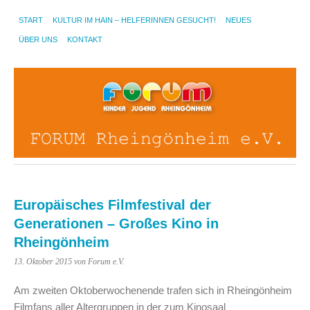
START
KULTUR IM HAIN – HELFERINNEN GESUCHT!
NEUES
ÜBER UNS
KONTAKT
Europäisches Filmfestival der
Generationen – Großes Kino in
Rheingönheim
13. Oktober 2015
von Forum e.V.
Am zweiten Oktoberwochenende trafen sich in Rheingönheim
Filmfans aller Altergruppen in der zum Kinosaal