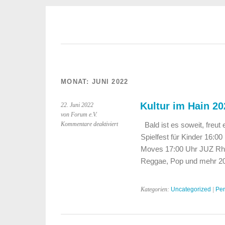
MONAT:
JUNI 2022
Kultur im Hain 2
22. Juni 2022
von Forum e.V.
für
Kommentare deaktiviert
Bald ist es soweit, freut
Kultur
Spielfest für Kinder 16:0
im
Moves 17:00 Uhr JUZ Rh
Hain
Reggae, Pop und mehr 2
2022
–
Das
Kategorien:
Uncategorized
|
Per
Programm