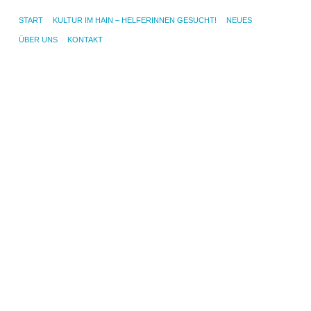
START
KULTUR IM HAIN – HELFERINNEN GESUCHT!
NEUES
ÜBER UNS
KONTAKT
MO
MA
20
Ku
i
Ha
–
24
Da
Ki
Rh
erö
de
Ku