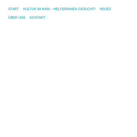
START
KULTUR IM HAIN – HELFERINNEN GESUCHT!
NEUES
ÜBER UNS
KONTAKT
S
u
G
K
i
H
–
C