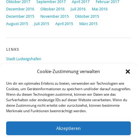
Oktober 2017
September 2017
April 2017
Februar 2017
Dezember 2016
Oktober 2016
Juli 2016
Mai 2016
Dezember 2015
November 2015
Oktober 2015
August 2015
Juli 2015
April 2015
März 2015
LINKS
Stadt Ludwigshafen
Stadtteilbibliothek Rheingönheim
Cookie-Zustimmung verwalten
Reservierung Beachvolleyballplatz
Förderverein Mozartschule
Um dir ein optimales Erlebnis zu bieten, verwenden wir Technologien wie
LU4You - Jugendportal Ludwigshafen
Cookies, um Geräteinformationen zu speichern und/oder darauf zuzugreifen.
Wenn du diesen Technologien zustimmst, können wir Daten wie das
Surfverhalten oder eindeutige IDs auf dieser Website verarbeiten. Wenn du
deine Zustimmung nicht erteilst oder zurückziehst, können bestimmte
Merkmale und Funktionen beeinträchtigt werden.
RECHTLICHE HINWEISE
Impressum
Akzeptieren
Datenschutz
Haftungsausschluss